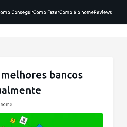
omo Conseguir
Como Fazer
Como é o nome
Reviews
 melhores bancos
tualmente
 nome