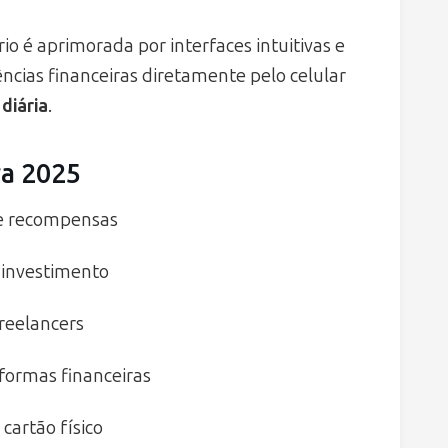
o é aprimorada por interfaces intuitivas e
cias financeiras diretamente pelo celular
diária
.
ra 2025
e recompensas
 investimento
freelancers
formas financeiras
artão físico