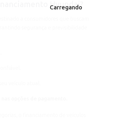
inanciamento Hyundai?
destinado a consumidores que buscam
rantindo segurança e previsibilidade
.
onfiável.
eu veículo atual.
de nas opções de pagamento.
gorias, o financiamento de veículos