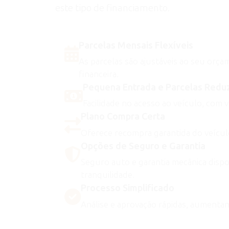
este tipo de financiamento.
Parcelas Mensais Flexíveis
As parcelas são ajustáveis ao seu orç
financeira.
Pequena Entrada e Parcelas Redu
Facilidade no acesso ao veículo, com va
Plano Compra Certa
Oferece recompra garantida do veículo
Opções de Seguro e Garantia
Seguro auto e garantia mecânica disp
tranquilidade.
Processo Simplificado
Análise e aprovação rápidas, aumentand