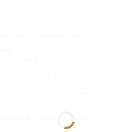
amento, oferecendo mais comodidade
zidas
lores iniciais mais baixos.
, garantindo segurança financeira.
oníveis, proporcionando mais proteção e
o a eficiência na aquisição do veículo.