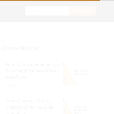
Pesquisar
Últimas Notícias
Benefícios Governamentais:
Guia Completo para Obter
Benefícios
→
Leia mais
05/08/2025 - 15:00
Como Conseguir Roupas
Grátis na Shein: Seu Guia
Completo