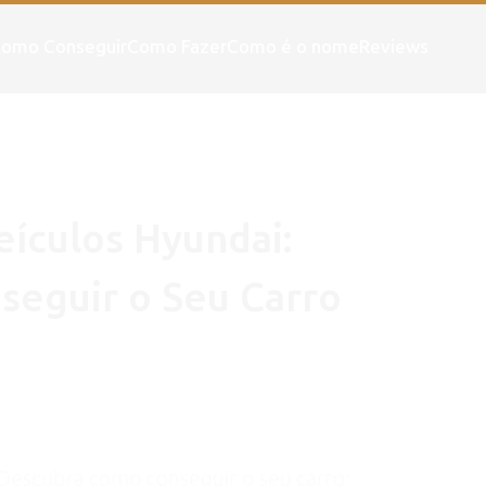
omo Conseguir
Como Fazer
Como é o nome
Reviews
eículos Hyundai:
eguir o Seu Carro