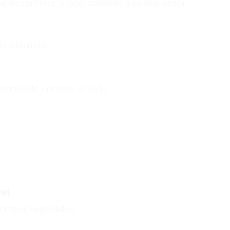
nal do contrato, proporcionando mais segurança.
o adquirido.
 a compra de um novo veículo.
vel
 termos negociados.