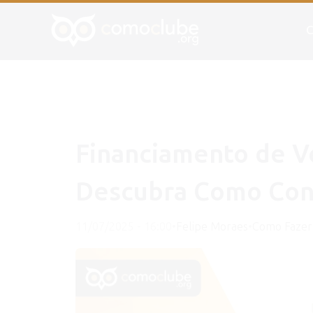
C
Financiamento de V
Descubra Como Cons
11/07/2025 - 16:00
•
Felipe Moraes
•
Como Fazer